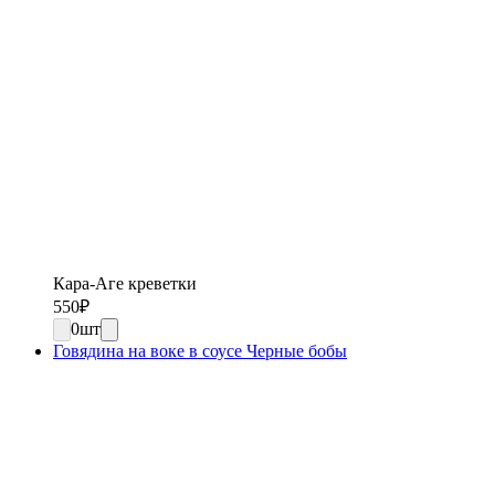
Кара-Аге креветки
550
₽
0
шт
Говядина на воке в соусе Черные бобы