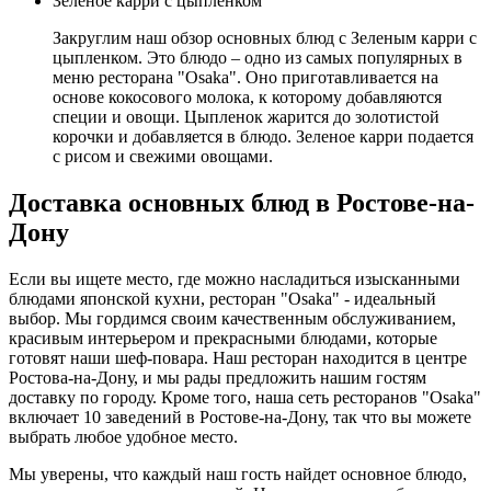
Зеленое карри с цыпленком
Закруглим наш обзор основных блюд с Зеленым карри с
цыпленком. Это блюдо – одно из самых популярных в
меню ресторана "Osaka". Оно приготавливается на
основе кокосового молока, к которому добавляются
специи и овощи. Цыпленок жарится до золотистой
корочки и добавляется в блюдо. Зеленое карри подается
с рисом и свежими овощами.
Доставка основных блюд в Ростове-на-
Дону
Если вы ищете место, где можно насладиться изысканными
блюдами японской кухни, ресторан "Osaka" - идеальный
выбор. Мы гордимся своим качественным обслуживанием,
красивым интерьером и прекрасными блюдами, которые
готовят наши шеф-повара. Наш ресторан находится в центре
Ростова-на-Дону, и мы рады предложить нашим гостям
доставку по городу. Кроме того, наша сеть ресторанов "Osaka"
включает 10 заведений в Ростове-на-Дону, так что вы можете
выбрать любое удобное место.
Мы уверены, что каждый наш гость найдет основное блюдо,