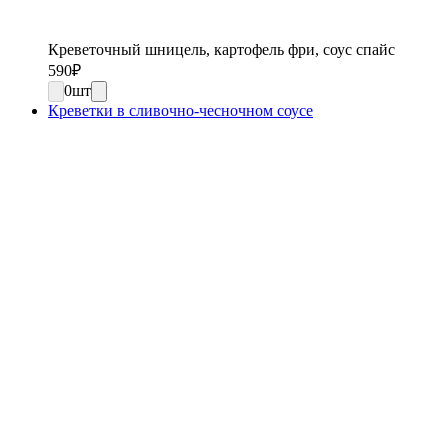
Креветочный шницель, картофель фри, соус спайс
590
₽
0
шт
Креветки в сливочно-чесночном соусе