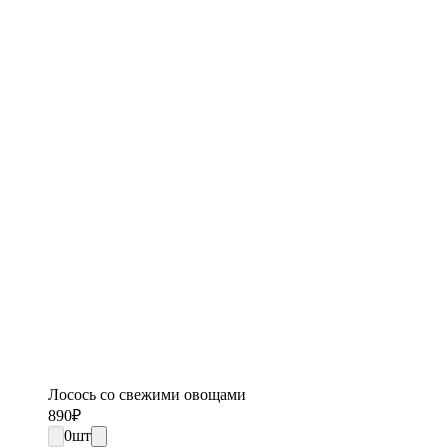
Лосось со свежими овощами
890
₽
0
шт