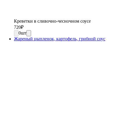
Креветки в сливочно-чесночном соусе
720
₽
0
шт
Жареный цыпленок, картофель, грибной соус