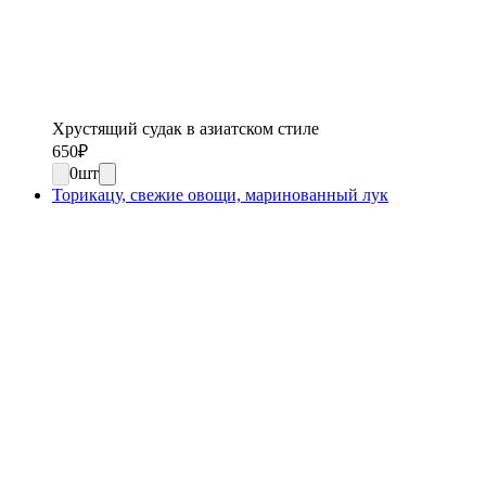
Хрустящий судак в азиатском стиле
650
₽
0
шт
Торикацу, свежие овощи, маринованный лук