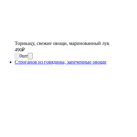
Торикацу, свежие овощи, маринованный лук
490
₽
0
шт
Строганов из говядины, запеченные овощи