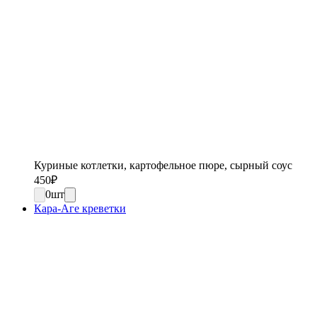
Куриные котлетки, картофельное пюре, сырный соус
450
₽
0
шт
Кара-Аге креветки