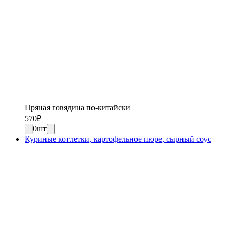
Пряная говядина по-китайски
570
₽
0
шт
Куриные котлетки, картофельное пюре, сырный соус