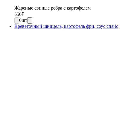
Жареные свиные ребра с картофелем
550
₽
0
шт
Креветочный шницель, картофель фри, соус спайс