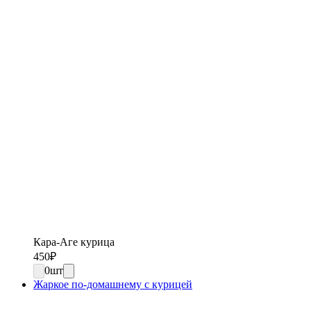
Кара-Аге курица
450
₽
0
шт
Жаркое по-домашнему с курицей