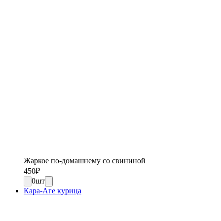
Жаркое по-домашнему со свининой
450
₽
0
шт
Кара-Аге курица