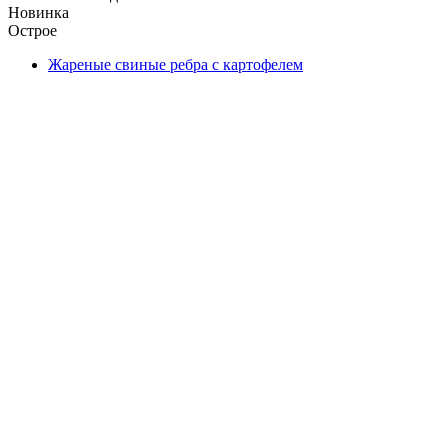
Новинка
Острое
Жареные свиные ребра с картофелем