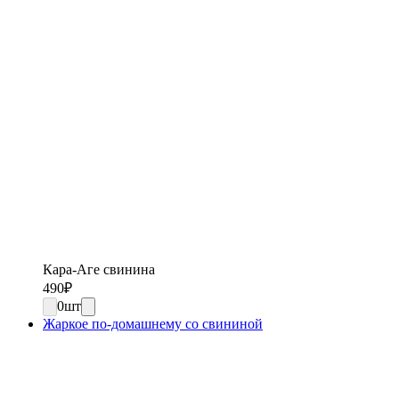
Кара-Аге свинина
490
₽
0
шт
Жаркое по-домашнему со свининой