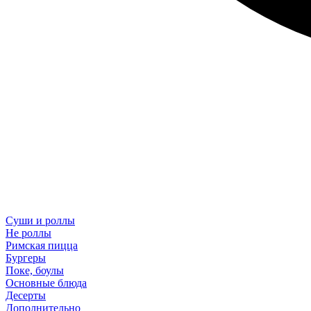
Суши и роллы
Не роллы
Римская пицца
Бургеры
Поке, боулы
Основные блюда
Десерты
Дополнительно