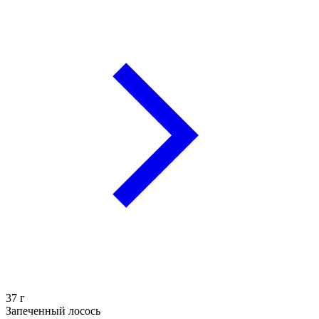
37
г
Запеченный лосось