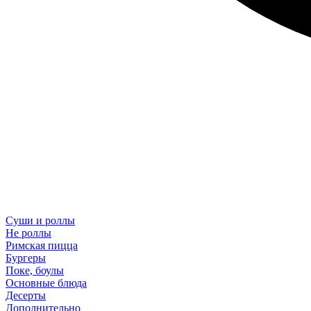
Суши и роллы
Не роллы
Римская пицца
Бургеры
Поке, боулы
Основные блюда
Десерты
Дополнительно