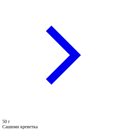
50
г
Сашими креветка