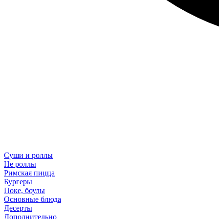
Суши и роллы
Не роллы
Римская пицца
Бургеры
Поке, боулы
Основные блюда
Десерты
Дополнительно