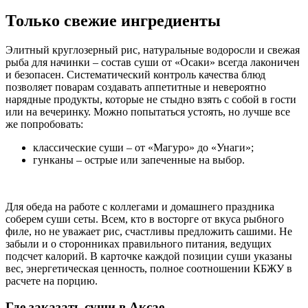
Только свежие ингредиенты
Элитный круглозерный рис, натуральные водоросли и свежая
рыба для начинки – состав суши от «Осаки» всегда лаконичен
и безопасен. Систематический контроль качества блюд
позволяет поварам создавать аппетитные и невероятно
нарядные продукты, которые не стыдно взять с собой в гости
или на вечеринку. Можно попытаться устоять, но лучше все
же попробовать:
классические суши – от «Магуро» до «Унаги»;
гунканы – острые или запеченные на выбор.
Для обеда на работе с коллегами и домашнего праздника
соберем суши сеты. Всем, кто в восторге от вкуса рыбного
филе, но не уважает рис, счастливы предложить сашими. Не
забыли и о сторонниках правильного питания, ведущих
подсчет калорий. В карточке каждой позиции суши указаны
вес, энергетическая ценность, полное соотношении КБЖУ в
расчете на порцию.
Где заказать суши в Аксае