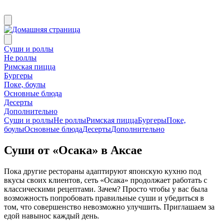
Суши и роллы
Не роллы
Римская пицца
Бургеры
Поке, боулы
Основные блюда
Десерты
Дополнительно
Суши и роллы
Не роллы
Римская пицца
Бургеры
Поке,
боулы
Основные блюда
Десерты
Дополнительно
Суши от «Осака» в Аксае
Пока другие рестораны адаптируют японскую кухню под
вкусы своих клиентов, сеть «Осака» продолжает работать с
классическими рецептами. Зачем? Просто чтобы у вас была
возможность попробовать правильные суши и убедиться в
том, что совершенство невозможно улучшить. Приглашаем за
едой навынос каждый день.