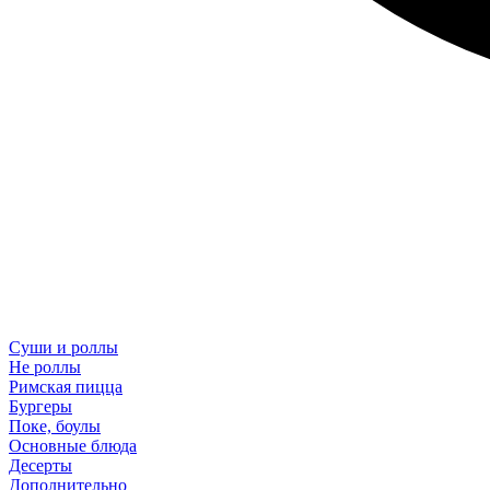
Суши и роллы
Не роллы
Римская пицца
Бургеры
Поке, боулы
Основные блюда
Десерты
Дополнительно