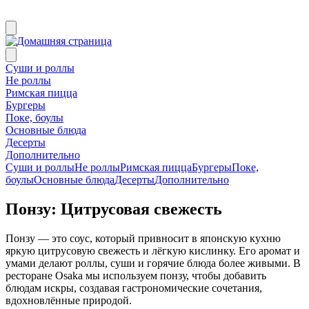
Суши и роллы
Не роллы
Римская пицца
Бургеры
Поке, боулы
Основные блюда
Десерты
Дополнительно
Суши и роллы
Не роллы
Римская пицца
Бургеры
Поке,
боулы
Основные блюда
Десерты
Дополнительно
Понзу: Цитрусовая свежесть
Понзу — это соус, который привносит в японскую кухню
яркую цитрусовую свежесть и лёгкую кислинку. Его аромат и
умами делают роллы, суши и горячие блюда более живыми. В
ресторане Osaka мы используем понзу, чтобы добавить
блюдам искры, создавая гастрономические сочетания,
вдохновлённые природой.