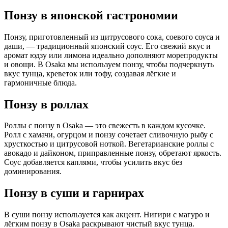
Понзу в японской гастрономии
Понзу, приготовленный из цитрусового сока, соевого соуса и
даши, — традиционный японский соус. Его свежий вкус и
аромат юдзу или лимона идеально дополняют морепродукты
и овощи. В Osaka мы используем понзу, чтобы подчеркнуть
вкус тунца, креветок или тофу, создавая лёгкие и
гармоничные блюда.
Понзу в роллах
Роллы с понзу в Osaka — это свежесть в каждом кусочке.
Ролл с хамачи, огурцом и понзу сочетает сливочную рыбу с
хрусткостью и цитрусовой ноткой. Вегетарианские роллы с
авокадо и дайконом, приправленные понзу, обретают яркость.
Соус добавляется каплями, чтобы усилить вкус без
доминирования.
Понзу в суши и гарнирах
В суши понзу используется как акцент. Нигири с магуро и
лёгким понзу в Osaka раскрывают чистый вкус тунца.