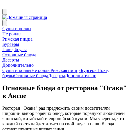
Суши и роллы
Не роллы
Римская пицца
Бургеры
Поке, боулы
Основные блюда
Десерты
Дополнительно
Суши и роллы
Не роллы
Римская пицца
Бургеры
Поке,
боулы
Основные блюда
Десерты
Дополнительно
Основные блюда от ресторана "Осака"
в Аксае
Ресторан "Осака" рад предложить своим посетителям
широкий выбор горячих блюд, которые порадуют любителей
японской, китайской и европейской кухни. Мы уверены, что
каждый гость найдет что-то на свой вкус, а наши блюда
оставят приятные впечатления.