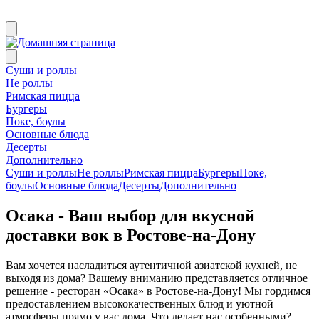
Суши и роллы
Не роллы
Римская пицца
Бургеры
Поке, боулы
Основные блюда
Десерты
Дополнительно
Суши и роллы
Не роллы
Римская пицца
Бургеры
Поке,
боулы
Основные блюда
Десерты
Дополнительно
Осака - Ваш выбор для вкусной
доставки вок в Ростове-на-Дону
Вам хочется насладиться аутентичной азиатской кухней, не
выходя из дома? Вашему вниманию представляется отличное
решение - ресторан «Осака» в Ростове-на-Дону! Мы гордимся
предоставлением высококачественных блюд и уютной
атмосферы прямо у вас дома. Что делает нас особенными?