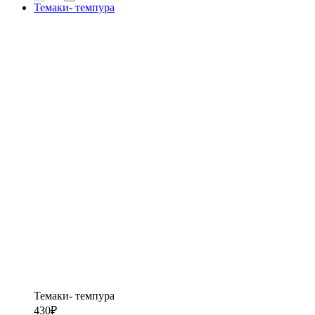
Темаки- темпура
Темаки- темпура
430
₽