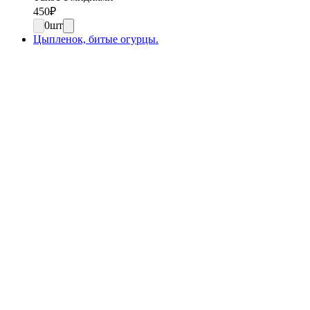
450
₽
0
шт
Цыпленок, битые огурцы.