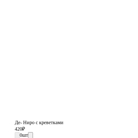
Де- Ниро с креветками
420
₽
0
шт